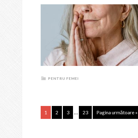
PENTRU FEMEI
…
1
2
3
23
Pagina următoare »