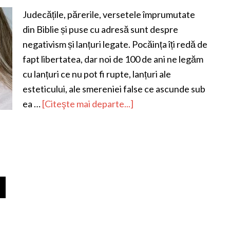
Judecățile, părerile, versetele împrumutate
din Biblie și puse cu adresă sunt despre
negativism și lanțuri legate. Pocăința îți redă de
fapt libertatea, dar noi de 100 de ani ne legăm
cu lanțuri ce nu pot fi rupte, lanțuri ale
esteticului, ale smereniei false ce ascunde sub
ea …
[Citeşte mai departe...]