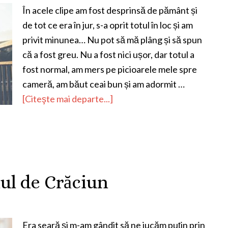
În acele clipe am fost desprinsă de pământ și
de tot ce era în jur, s-a oprit totul în loc și am
privit minunea… Nu pot să mă plâng și să spun
că a fost greu. Nu a fost nici ușor, dar totul a
fost normal, am mers pe picioarele mele spre
cameră, am băut ceai bun și am adormit …
[Citeşte mai departe...]
ul de Crăciun
Era seară și m-am gândit să ne jucăm puțin prin